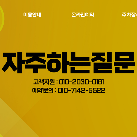
이용안내
온라인예약
주차장
이용안내
예약하기
주차장
자주하는질문
주차요금
예약확인
증명서류
고객지원 : 010-2030-0181
예약문의 : 010-7142-5522