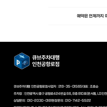
예약은 언제까지 
고객지원
개인정보처리방침
자주하는질문
큐브주차대행 인천공항로점
사업자 : 219-35-01565
대표 : 조효순
주차장 : 인천광역시 중구 공항로424번길 66, 8층 810호(운서동, LG
상담문의 :
010-2030-0181
현장문의 :
010-7142-5522