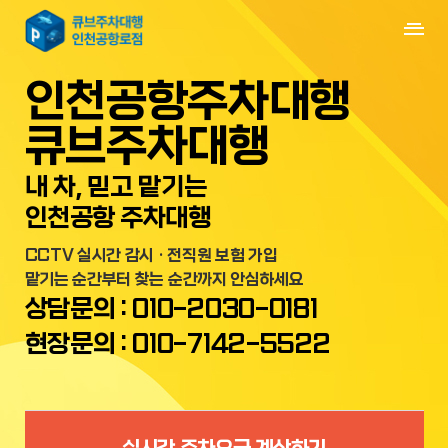
예약하기
에약확인
인천공항주차대행
주차장소개
주차장소개
큐브주차대행
이용안내
주차장위치
내 차, 믿고 맡기는
인천공항 주차대행
증명서류
온라인예약
CCTV 실시간 감시 · 전직원 보험 가입
주차장시설
맡기는 순간부터 찾는 순간까지 안심하세요
상담문의 : 010-2030-0181
고객지원
현장문의 : 010-7142-5522